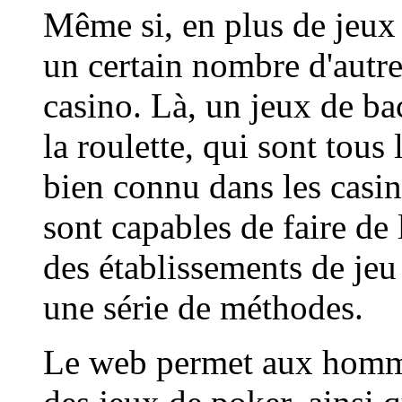
Même si, en plus de jeux
un certain nombre d'autre
casino. Là, un jeux de bac
la roulette, qui sont tou
bien connu dans les casin
sont capables de faire de 
des établissements de jeu
une série de méthodes.
Le web permet aux homme