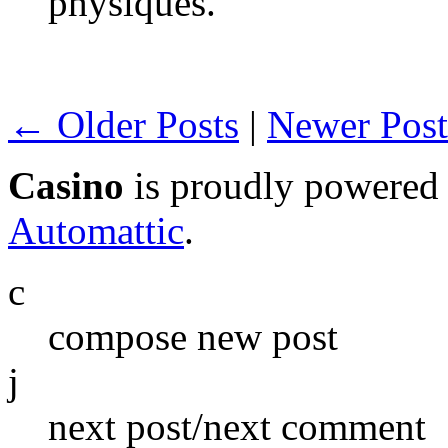
physiques.
← Older Posts
|
Newer Pos
Casino
is proudly powered
Automattic
.
c
compose new post
j
next post/next comment