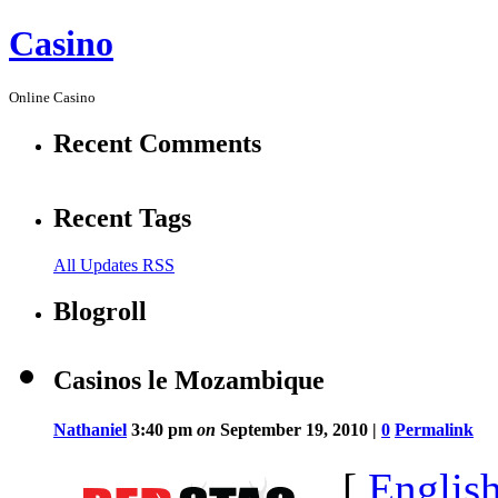
Casino
Online Casino
Recent Comments
Recent Tags
All Updates RSS
Blogroll
Casinos le Mozambique
Nathaniel
3:40 pm
on
September 19, 2010 |
0
Permalink
[
Englis