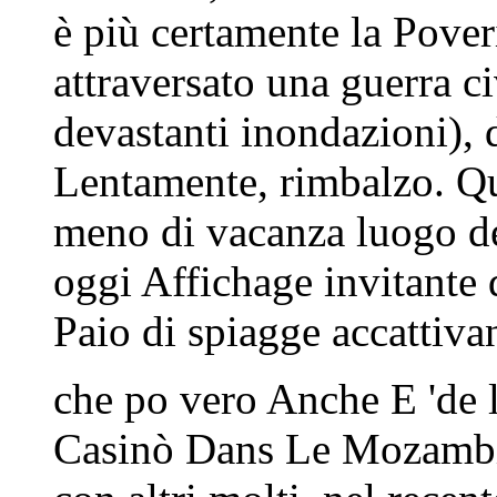
è più certamente la Pove
attraversato una guerra c
devastanti inondazioni), 
Lentamente, rimbalzo. Qu
meno di vacanza luogo de
oggi Affichage invitante
Paio di spiagge accattivan
che po vero Anche E 'de l
Casinò Dans Le Mozambi