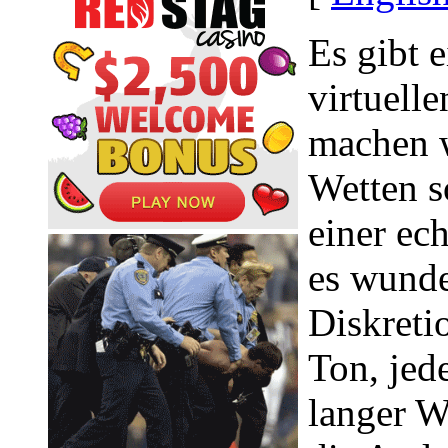
Es gibt 
virtuell
machen w
Wetten s
einer ec
es wunde
Diskreti
Ton, jede
langer W