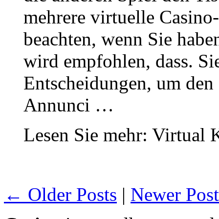
mehrere virtuelle Casino-
beachten, wenn Sie haben 
wird empfohlen, dass. Si
Entscheidungen, um den 
Annunci …
Lesen Sie mehr: Virtual 
← Older Posts
|
Newer Pos