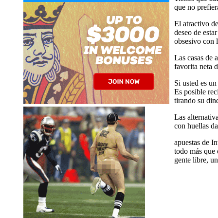
que no prefier
El atractivo d
deseo de estar
obsesivo con l
Las casas de a
favorita neta 
Si usted es un
Es posible rec
tirando su di
Las alternativ
con huellas da
apuestas de In
todo más que 
gente libre, u