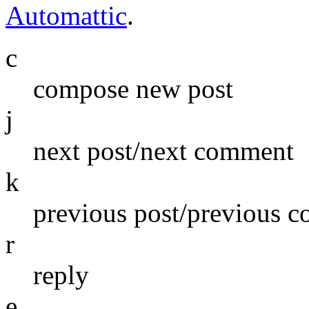
Automattic
.
c
compose new post
j
next post/next comment
k
previous post/previous 
r
reply
e