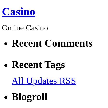
Casino
Online Casino
Recent Comments
Recent Tags
All Updates RSS
Blogroll