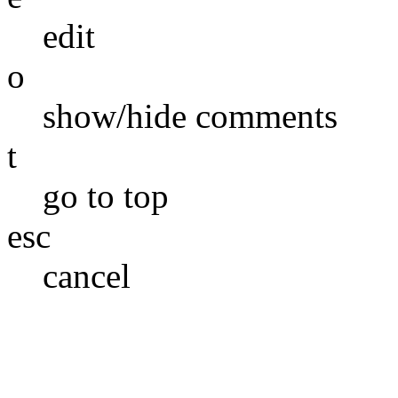
edit
o
show/hide comments
t
go to top
esc
cancel