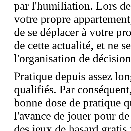
par l'humiliation. Lors de
votre propre appartement
de se déplacer à votre pr
de cette actualité, et ne 
l'organisation de décision
Pratique depuis assez lon
qualifiés. Par conséquent
bonne dose de pratique q
l'avance de jouer pour de 
des jeux de hasard gratis 