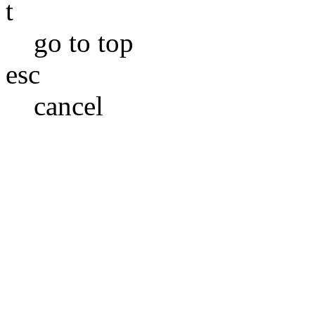
t
go to top
esc
cancel