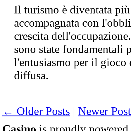
Il turismo è diventata pi
accompagnata con l'obblig
crescita dell'occupazione
sono state fondamentali p
l'entusiasmo per il gioco
diffusa.
← Older Posts
|
Newer Pos
Casino
is proudly powered