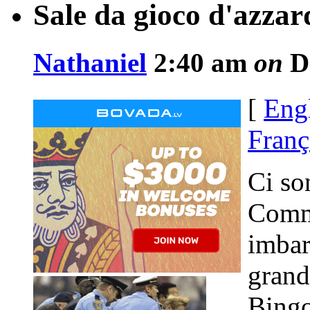
Sale da gioco d'azza
Nathaniel
2:40 am
on
De
[
Eng
Franç
Ci so
Commo
imbar
grand
Bingo