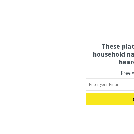
These pla
household na
hear
Free 