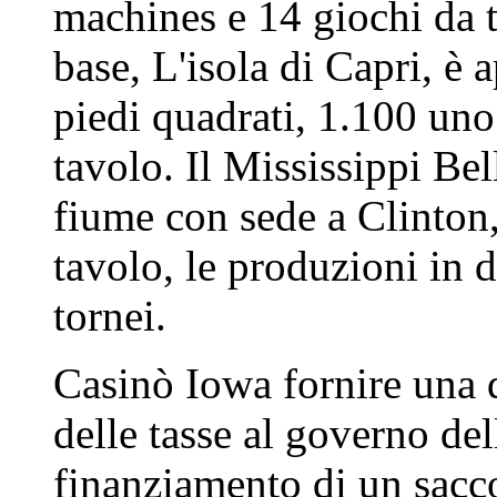
machines e 14 giochi da 
base, L'isola di Capri, è 
piedi quadrati, 1.100 uno
tavolo. Il Mississippi Bel
fiume con sede a Clinton,
tavolo, le produzioni in 
tornei.
Casinò Iowa fornire una 
delle tasse al governo de
finanziamento di un sacco 