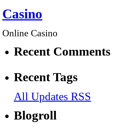
Casino
Online Casino
Recent Comments
Recent Tags
All Updates RSS
Blogroll