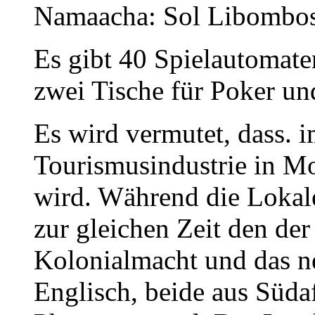
Namaacha: Sol Libombos
Es gibt 40 Spielautomate
zwei Tische für Poker u
Es wird vermutet, dass. i
Tourismusindustrie in M
wird. Während die Lokalen
zur gleichen Zeit den der
Kolonialmacht und das n
Englisch, beide aus Südaf