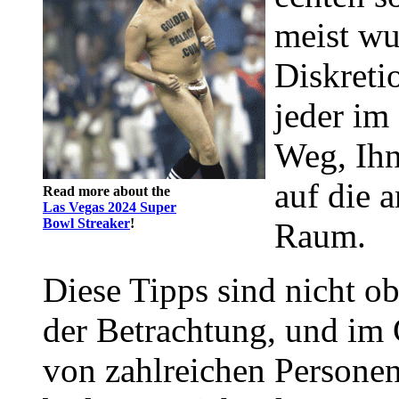
meist wu
Diskreti
jeder im 
Weg, Ihn
auf die 
Read more about the
Las Vegas 2024 Super
Bowl Streaker
!
Raum.
Diese Tipps sind nicht ob
der Betrachtung, und im
von zahlreichen Personen