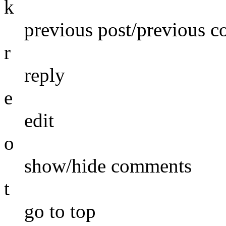
k
previous post/previous 
r
reply
e
edit
o
show/hide comments
t
go to top