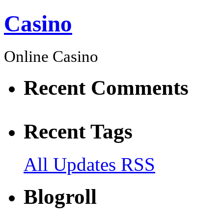
Casino
Online Casino
Recent Comments
Recent Tags
All Updates RSS
Blogroll