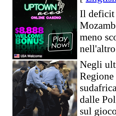
Il defici
Mozambic
meno sco
nell'altro
Negli ul
Region
sudafrica
dalle Po
sul gioco