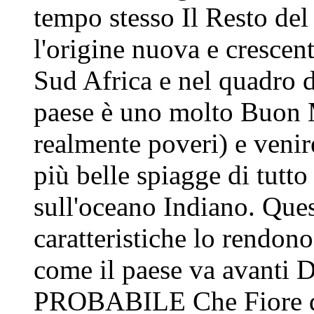
tempo stesso Il Resto del
l'origine nuova e crescent
Sud Africa e nel quadro d
paese è uno molto Buon 
realmente poveri) e venir
più belle spiagge di tutto
sull'oceano Indiano. Ques
caratteristiche lo rendono
come il paese va avanti Da
PROBABILE Che Fiore del