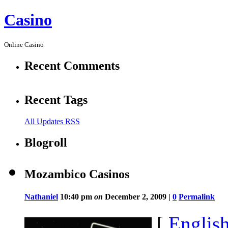
Casino
Online Casino
Recent Comments
Recent Tags
All Updates RSS
Blogroll
Mozambico Casinos
Nathaniel
10:40 pm
on
December 2, 2009 |
0
Permalink
[
Englis